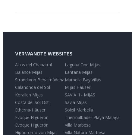
VERWANDTE WEBSITES
Altos del Chaparral
Laguna One Mijas
Balance Mijas
Lantana Mijas
Strand von Benalmádena
Marbella Bay Villas
Calahonda del Sol
Mijas Häuser
Korallen Mijas
SAVIA II - MIJAS
Costa del Sol Ost
Savia Mijas
Etherna-Häuser
Soleil Marbella
Evoque Higueron
Thermalbäder Playa Málaga
Evoque Higuerón
Villa Marbesa
Hipódromo von Mijas
Villa Natura Marbesa