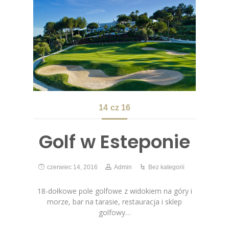
14
cz 16
Golf w Esteponie
czerwiec 14, 2016
Admin
Bez kategorii
18-dołkowe pole golfowe z widokiem na góry i
morze, bar na tarasie, restauracja i sklep
golfowy…