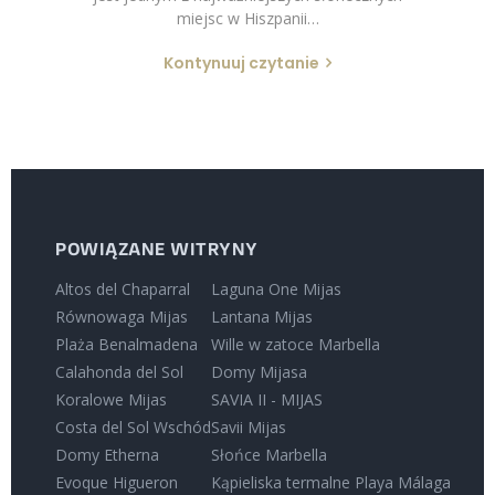
miejsc w Hiszpanii…
Kontynuuj czytanie
POWIĄZANE WITRYNY
Altos del Chaparral
Laguna One Mijas
Równowaga Mijas
Lantana Mijas
Plaża Benalmadena
Wille w zatoce Marbella
Calahonda del Sol
Domy Mijasa
Koralowe Mijas
SAVIA II - MIJAS
Costa del Sol Wschód
Savii Mijas
Domy Etherna
Słońce Marbella
Evoque Higueron
Kąpieliska termalne Playa Málaga