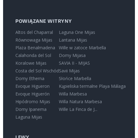
POWIĄZANE WITRYNY
Altos del Chaparral
Laguna One Mijas
Równowaga Mijas
Lantana Mijas
Plaża Benalmadena
Wille w zatoce Marbella
Calahonda del Sol
Domy Mijasa
Koralowe Mijas
SAVIA II - MIJAS
Costa del Sol Wschód
Savii Mijas
Domy Etherna
Słońce Marbella
Evoque Higueron
Kąpieliska termalne Playa Málaga
Evoque Higuerón
Willa Marbesa
Hipódromo Mijas
Willa Natura Marbesa
Domy Ipanema
Wille La Finca de J...
Laguna Mijas
LEWY