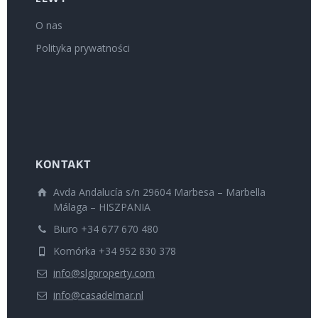
O nas
Polityka prywatności
KONTAKT
Avda Andalucía s/n 29604 Marbesa – Marbella
Málaga – HISZPANIA
Biuro +34 677 670 480
Komórka +34 952 830 378
info@slgproperty.com
info@casadelmar.nl