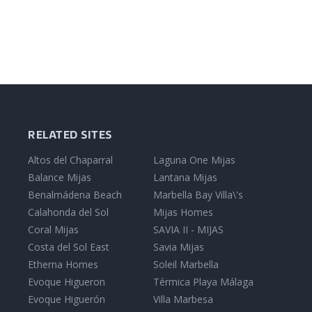
RELATED SITES
Altos del Chaparral
Laguna One Mijas
Balance Mijas
Lantana Mijas
Benalmádena Beach
Marbella Bay Villa\'s
Calahonda del Sol
Mijas Homes
Coral Mijas
SAVIA II - MIJAS
Costa del Sol East
Savia Mijas
Etherna Homes
Soleil Marbella
Evoque Higueron
Térmica Playa Málaga
Evoque Higuerón
Villa Marbesa