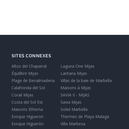
SITES CONNEXES
Altos del Chaparral
Laguna One Mijas
Équilibre Mijas
Lantana Mijas
Plage de Benalmadena
Villas de la baie de Marbella
Calahonda del Sol
Maisons à Mijas
Corail Mijas
SAVIA II - MIJAS
Costa del Sol Est
Savia Mijas
Maisons Etherna
Soleil Marbella
Evoque Higueron
Thermes de Playa Malaga
Evoque Higuerón
Villa Marbesa