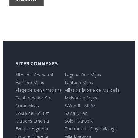
SITES CONNEXES
Altos del Chaparral
Laguna One Mijas
Équilibre Mijas
Lantana Mijas
Plage de Benalmadena
Villas de la baie de Marbella
Calahonda del Sol
Maisons à Mijas
Corail Mijas
SAVIA II - MIJAS
Costa del Sol Est
Savia Mijas
Maisons Etherna
Soleil Marbella
Evoque Higueron
Thermes de Playa Malaga
Evoque Higuerón
Villa Marbesa