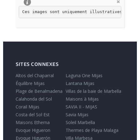
Ces images sont uniquement illustratives et non
SITES CONNEXES
Altos del Chaparral
Laguna One Mijas
Équilibre Mijas
Lantana Mijas
Plage de Benalmadena
Villas de la baie de Marbella
Calahonda del Sol
Maisons à Mijas
Corail Mijas
SAVIA II - MIJAS
Costa del Sol Est
Savia Mijas
Maisons Etherna
Soleil Marbella
Evoque Higueron
Thermes de Playa Malaga
Evoque Higuerón
Villa Marbesa