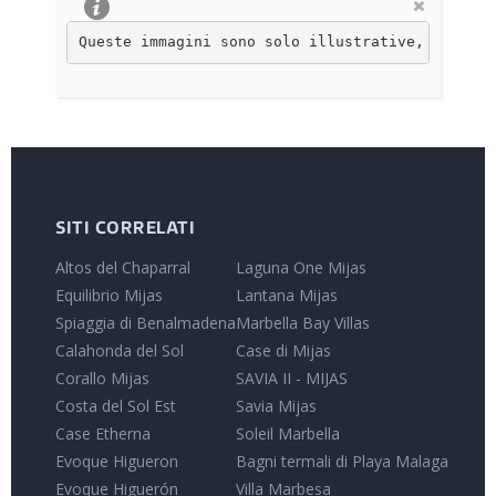
Queste immagini sono solo illustrative, non con
SITI CORRELATI
Altos del Chaparral
Laguna One Mijas
Equilibrio Mijas
Lantana Mijas
Spiaggia di Benalmadena
Marbella Bay Villas
Calahonda del Sol
Case di Mijas
Corallo Mijas
SAVIA II - MIJAS
Costa del Sol Est
Savia Mijas
Case Etherna
Soleil Marbella
Evoque Higueron
Bagni termali di Playa Malaga
Evoque Higuerón
Villa Marbesa