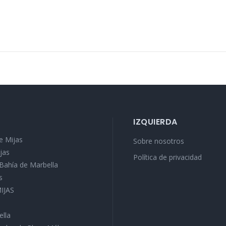
IZQUIERDA
e Mijas
Sobre nosotros
jas
Política de privacidad
a Bahía de Marbella
s
MIJAS
ella