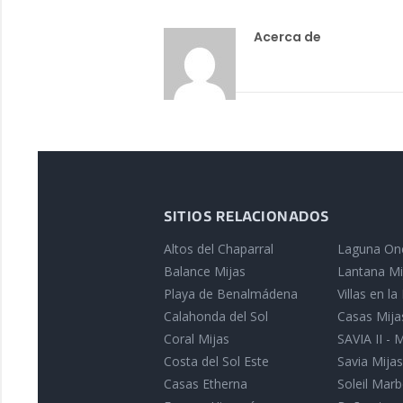
Acerca de
SITIOS RELACIONADOS
Altos del Chaparral
Laguna On
Balance Mijas
Lantana Mi
Playa de Benalmádena
Villas en l
Calahonda del Sol
Casas Mija
Coral Mijas
SAVIA II - 
Costa del Sol Este
Savia Mijas
Casas Etherna
Soleil Marb