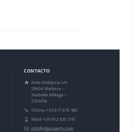
CONTACTO
Avda Andalucía s/n
29604 Marbesa –
Marbella Málaga –
ESPAÑA
Oficina +34 677 670 480
Móvil +34 952 830 378
info@slgproperty.com